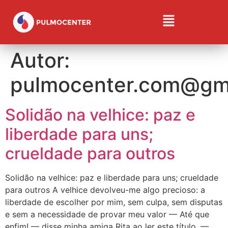
Autor:
pulmocenter.com@gm
Solidão na velhice: paz e
liberdade para uns;
crueldade para outros
Solidão na velhice: paz e liberdade para uns; crueldade
para outros A velhice devolveu-me algo precioso: a
liberdade de escolher por mim, sem culpa, sem disputas
e sem a necessidade de provar meu valor — Até que
enfim! — disse minha amiga Rita ao ler este título. —