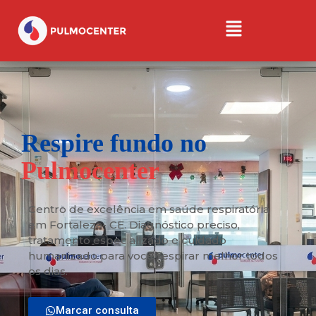
Respire fundo no
Pulmocenter
Centro de excelência em saúde respiratória
em Fortaleza- CE. Diagnóstico preciso,
tratamento especializado e cuidado
humanizado para você respirar melhor todos
os dias.
Marcar consulta