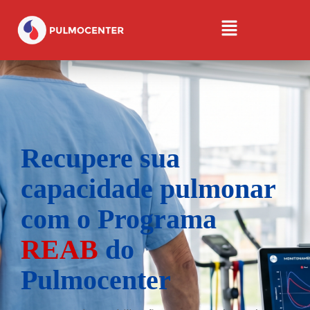
Recupere sua
capacidade pulmonar
com o Programa
REAB
do
Pulmocenter