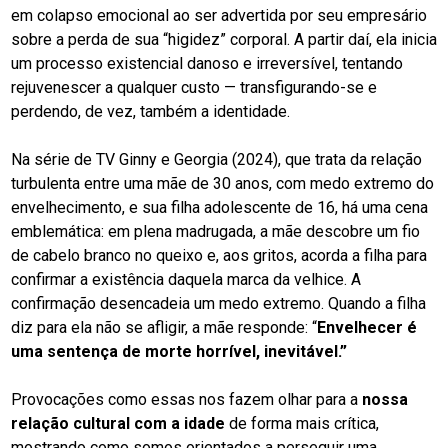
em colapso emocional ao ser advertida por seu empresário
sobre a perda de sua “higidez” corporal. A partir daí, ela inicia
um processo existencial danoso e irreversível, tentando
rejuvenescer a qualquer custo — transfigurando-se e
perdendo, de vez, também a identidade.
Na série de TV Ginny e Georgia (2024), que trata da relação
turbulenta entre uma mãe de 30 anos, com medo extremo do
envelhecimento, e sua filha adolescente de 16, há uma cena
emblemática: em plena madrugada, a mãe descobre um fio
de cabelo branco no queixo e, aos gritos, acorda a filha para
confirmar a existência daquela marca da velhice. A
confirmação desencadeia um medo extremo. Quando a filha
diz para ela não se afligir, a mãe responde: “
Envelhecer é
uma sentença de morte horrível, inevitável.”
Provocações como essas nos fazem olhar para a
nossa
relação cultural com a idade
de forma mais crítica,
mostrando como somos orientados a perseguir uma