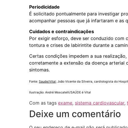
Periodicidade
É solicitado pontualmente para investigar 
acompanhar pessoas que já infartaram e as qu
Cuidados e contraindicações
Por exigir esforço, deve ser conduzido com 
tontura e crises de labirintite durante a cami
Certas condições impedem a sua realização, e
corretamente a extensão da doença arterial
sintomas.
Fonte:
Saude/Vital
; João Vicente da Silveira, cardiologista do Hospi
Ilustração: André Moscatelli/SAÚDE é Vital
Com as tags
exame
,
sistema cardiovascular
,
Deixe um comentário
O seu endereço de e-mail não será publicado