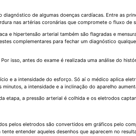
 diagnóstico de algumas doenças cardíacas. Entre as princi
dura nas artérias coronárias que compromete o fluxo de s
rdíaca e hipertensão arterial também são flagradas e mensu
 testes complementares para fechar um diagnóstico qualque
Por isso, antes do exame é realizada uma análise do histó
cício e a intensidade do esforço. Só aí o médico aplica ele
s minutos, a intensidade e a inclinação do aparelho aumen
 etapa, a pressão arterial é colhida e os eletrodos capta
s pelos eletrodos são convertidos em gráficos pelo comp
 tente entender aqueles desenhos que aparecem no resultado