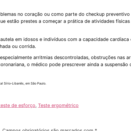
problemas no coração ou como parte do checkup preventivo
e estão prestes a começar a prática de atividades físicas 
cautela em idosos e indivíduos com a capacidade cardíac
nhada ou corrida.
specialmente arritmias descontroladas, obstruções nas art
 coronariana, o médico pode prescrever ainda a suspensã
tal Sírio-Libanês, em São Paulo.
teste de esforço
,
Teste ergométrico
.
Campos obrigatórios são marcados com
*