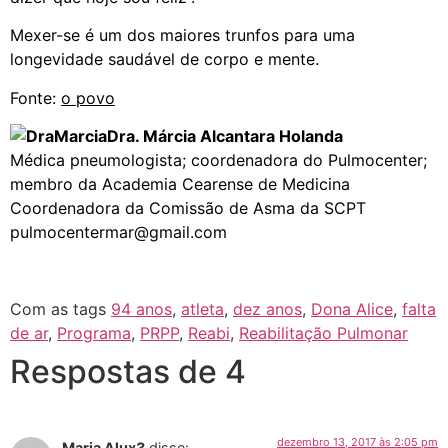
Mexer-se é um dos maiores trunfos para uma
longevidade saudável de corpo e mente.
Fonte:
o povo
Dra. Márcia Alcantara Holanda
Médica pneumologista; coordenadora do Pulmocenter;
membro da Academia Cearense de Medicina
Coordenadora da Comissão de Asma da SCPT
pulmocentermar@gmail.com
Com as tags
94 anos
,
atleta
,
dez anos
,
Dona Alice
,
falta
de ar
,
Programa
,
PRPP
,
Reabi
,
Reabilitação Pulmonar
Respostas de 4
dezembro 13, 2017 às 2:05 pm
Maria Alux3
disse: