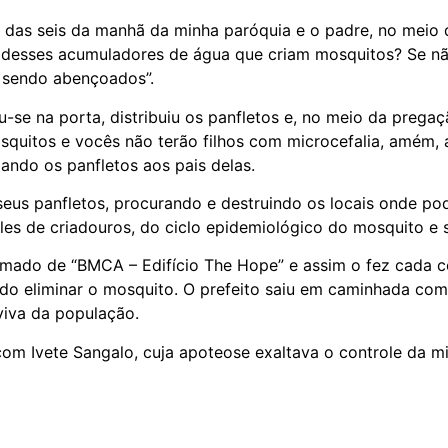
sa das seis da manhã da minha paróquia e o padre, no meio
um desses acumuladores de água que criam mosquitos? Se n
 sendo abençoados”.
u-se na porta, distribuiu os panfletos e, no meio da preg
squitos e vocês não terão filhos com microcefalia, amém,
ando os panfletos aos pais delas.
us panfletos, procurando e destruindo os locais onde pod
es de criadouros, do ciclo epidemiológico do mosquito e s
mado de “BMCA – Edifício The Hope” e assim o fez cada c
ndo eliminar o mosquito. O prefeito saiu em caminhada co
 viva da população.
m Ivete Sangalo, cuja apoteose exaltava o controle da mi