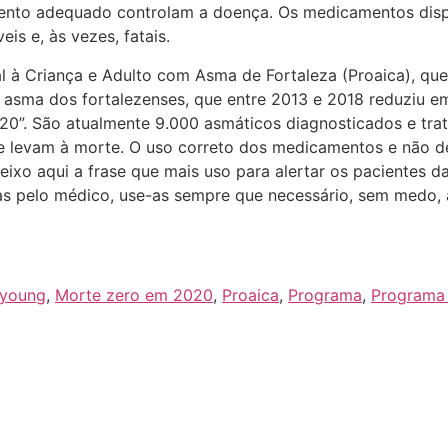
mento adequado controlam a doença. Os medicamentos disp
eis e, às vezes, fatais.
l à Criança e Adulto com Asma de Fortaleza (Proaica), que
 a asma dos fortalezenses, que entre 2013 e 2018 reduziu
0”. São atualmente 9.000 asmáticos diagnosticados e trata
ue levam à morte. O uso correto dos medicamentos e não de
eixo aqui a frase que mais uso para alertar os pacientes d
tas pelo médico, use-as sempre que necessário, sem medo, 
 young
,
Morte zero em 2020
,
Proaica
,
Programa
,
Programa 