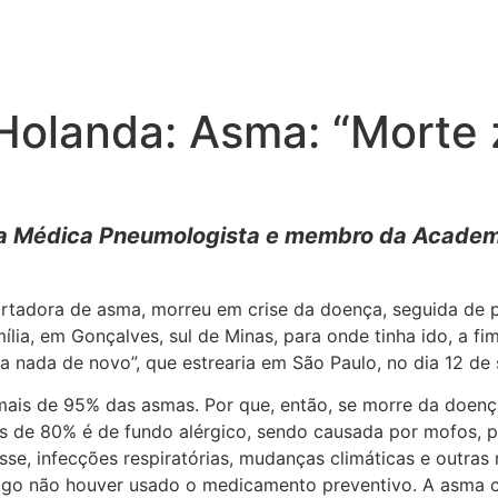
 Holanda: Asma: “Morte
da Médica Pneumologista e membro da Academ
, portadora de asma, morreu em crise da doença, seguida d
mília, em Gonçalves, sul de Minas, para onde tinha ido, a f
da nada de novo”, que estrearia em São Paulo, no dia 12 d
mais de 95% das asmas. Por que, então, se morre da doença
de 80% é de fundo alérgico, sendo causada por mofos, poei
resse, infecções respiratórias, mudanças climáticas e outra
ogo não houver usado o medicamento preventivo. A asma co