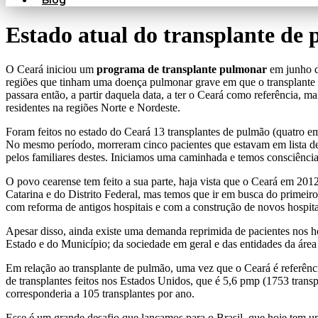
Blog
Estado atual do transplante de
O Ceará iniciou um
programa de transplante pulmonar
em junho de
regiões que tinham uma doença pulmonar grave em que o transplante d
passara então, a partir daquela data, a ter o Ceará como referência, m
residentes na regiões Norte e Nordeste.
Foram feitos no estado do Ceará 13 transplantes de pulmão (quatro e
No mesmo período, morreram cinco pacientes que estavam em lista de 
pelos familiares destes. Iniciamos uma caminhada e temos consciênci
O povo cearense tem feito a sua parte, haja vista que o Ceará em 201
Catarina e do Distrito Federal, mas temos que ir em busca do primeir
com reforma de antigos hospitais e com a construção de novos hospita
Apesar disso, ainda existe uma demanda reprimida de pacientes nos ho
Estado e do Município; da sociedade em geral e das entidades da área
Em relação ao transplante de pulmão, uma vez que o Ceará é referênci
de transplantes feitos nos Estados Unidos, que é 5,6 pmp (1753 trans
corresponderia a 105 transplantes por ano.
Esse é um grande desafio que lançamos para o Brasil, que hoje tem um