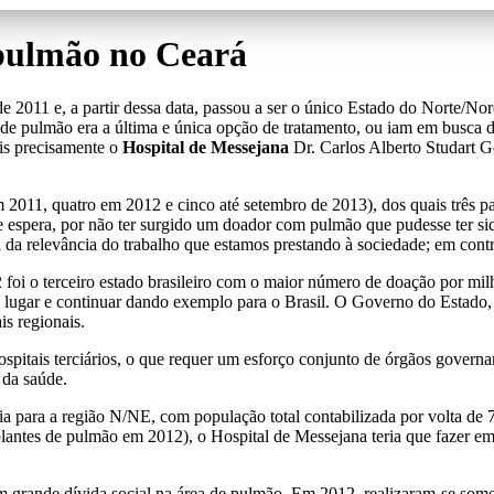
 pulmão no Ceará
 2011 e, a partir dessa data, passou a ser o único Estado do Norte/Norde
e pulmão era a última e única opção de tratamento, ou iam em busca de
ais precisamente o
Hospital de Messejana
Dr. Carlos Alberto Studart Go
m 2011, quatro em 2012 e cinco até setembro de 2013), dos quais três 
espera, por não ter surgido um doador com pulmão que pudesse ter sido
a da relevância do trabalho que estamos prestando à sociedade; em cont
2 foi o terceiro estado brasileiro com o maior número de doação por mi
o lugar e continuar dando exemplo para o Brasil. O Governo do Estado,
is regionais.
spitais terciários, o que requer um esforço conjunto de órgãos govern
 da saúde.
a para a região N/NE, com população total contabilizada por volta de 
plantes de pulmão em 2012), o Hospital de Messejana teria que fazer em
 grande dívida social na área de pulmão. Em 2012, realizaram-se somen