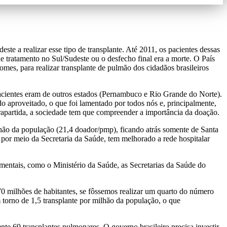
ste a realizar esse tipo de transplante. Até 2011, os pacientes dessas
 tratamento no Sul/Sudeste ou o desfecho final era a morte. O País
mes, para realizar transplante de pulmão dos cidadãos brasileiros
pacientes eram de outros estados (Pernambuco e Rio Grande do Norte).
 aproveitado, o que foi lamentado por todos nós e, principalmente,
rapartida, a sociedade tem que compreender a importância da doação.
lhão da população (21,4 doador/pmp), ficando atrás somente de Santa
 por meio da Secretaria da Saúde, tem melhorado a rede hospitalar
amentais, como o Ministério da Saúde, as Secretarias da Saúde do
70 milhões de habitantes, se fôssemos realizar um quarto do número
 torno de 1,5 transplante por milhão da população, o que
te 69 transplantes pulmonares. O governo brasileiro precisa investir