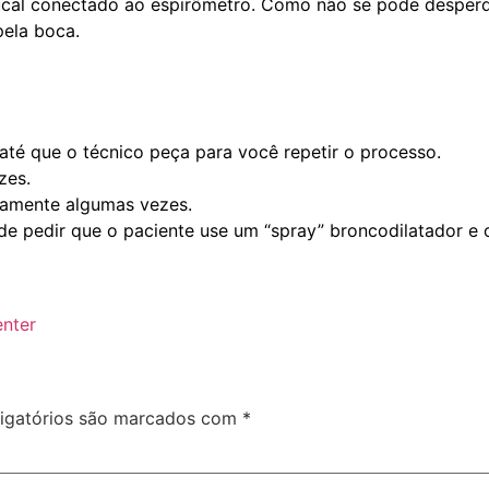
ucal conectado ao espirômetro. Como não se pode desperdi
pela boca.
até que o técnico peça para você repetir o processo.
zes.
tamente algumas vezes.
ode pedir que o paciente use um “spray” broncodilatador e
enter
igatórios são marcados com
*