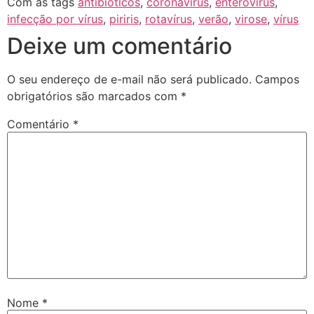
Com as tags
antibióticos
,
coronavírus
,
enterovírus
,
infecção por vírus
,
piriris
,
rotavírus
,
verão
,
virose
,
vírus
Deixe um comentário
O seu endereço de e-mail não será publicado.
Campos
obrigatórios são marcados com
*
Comentário
*
Nome
*