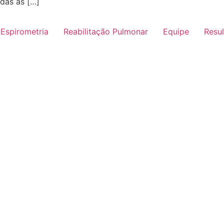
das as […]
Espirometria
Reabilitação Pulmonar
Equipe
Resu