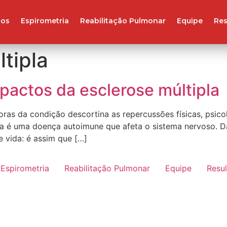
ços
Espirometria
Reabilitação Pulmonar
Equipe
Res
tipla
pactos da esclerose múltipla
as da condição descortina as repercussões físicas, psico
pla é uma doença autoimune que afeta o sistema nervoso. D
e vida: é assim que […]
Espirometria
Reabilitação Pulmonar
Equipe
Resu