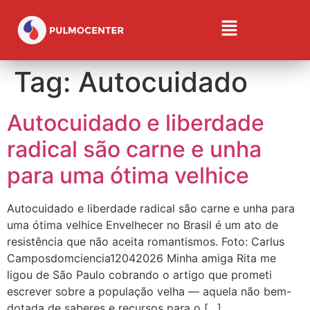
Tag:
Autocuidado
Autocuidado e liberdade
radical são carne e unha
para uma ótima velhice
Autocuidado e liberdade radical são carne e unha para
uma ótima velhice Envelhecer no Brasil é um ato de
resistência que não aceita romantismos. Foto: Carlus
Camposdomciencia12042026 Minha amiga Rita me
ligou de São Paulo cobrando o artigo que prometi
escrever sobre a população velha — aquela não bem-
dotada de saberes e recursos para o […]